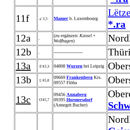
Lëtz
11f
Mamer
b. Luxembourg
a' 3,5
*.ra
12a
Nord
(zu ergänzen:
Kassel
+
.
Wolfhagen
)
12b
Thür
.
--------------------
13a
Obers
04808
Wurzen
bei Leipzig
E'43,3
13b
Obers
09669
Frankenberg
Krs.
L'45,8
09557 Flöha
Ober
09456
Annaberg
13c
09395
Hormersdorf
O'45,7
Schw
(Annegrit Bucher)
Nordh