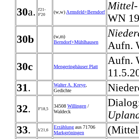
Mittel
-
30
a.
I'21-
(w,w)
Armsfeld+Berndorf
F'20
WN 19
Nieder
30b
(w,m)
Berndorf+Mühlhausen
Aufn.
Aufn. 
30c
Mengeringhäuser Platt
11.5.2
31
.
Nieder
Walter A. Kreye
,
Gedichte
Dialog
32
.
34508
Willingen
/
F'18,5
Waldeck
Uplan
33
.
(Mitte
Erzählung
aus 71706
k'21,6
Markgröningen