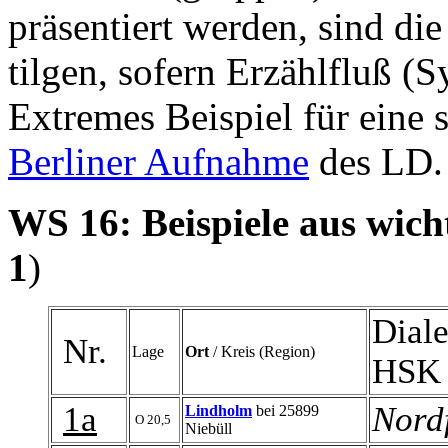
präsentiert werden, sind di
tilgen, sofern Erzählfluß (
Extremes Beispiel für eine s
Berliner Aufnahme
des LD.
WS 16:
Beispiele aus wic
1
)
Dial
Nr.
Lage
Ort
/ Kreis (Region)
HSK 
1a
Nordf
Lindholm
bei 25899
O 20,5
Niebüll