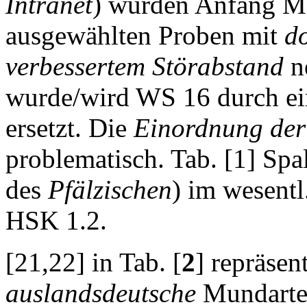
Intranet
) wurden Anfang Ma
ausgewählten Proben mit
d
verbessertem Störabstand
n
wurde/wird WS 16 durch ei
ersetzt. Die
Einordnung de
problematisch. Tab. [1] Spa
des
Pfälzischen
) im wesentl
HSK 1.2.
[21,22] in Tab. [
2
] repräsen
auslandsdeutsche
Mundarten