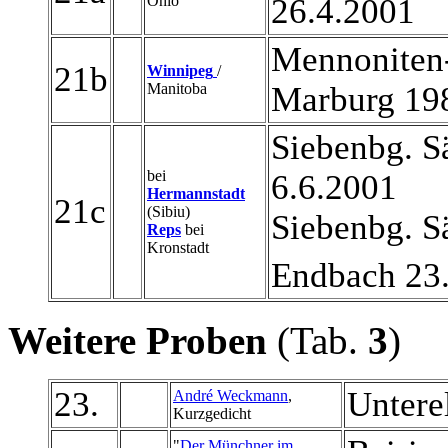
Ohio
26.4.2001
Mennoniten-
21b
Winnipeg
/
Manitoba
Marburg 198
Siebenbg. S
bei
6.6.2001
Hermannstadt
21c
(Sibiu)
Siebenbg. S
Reps
bei
Kronstadt
Endbach 23
Weitere Proben
(Tab.
3
)
23.
Unterel
André Weckmann
,
Kurzgedicht
"
Der Münchner im