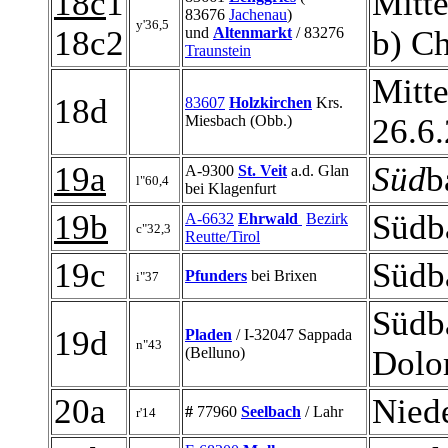
18c
1
Mitte
83676
Jachenau
)
y'36,5
18c2
und
Altenmarkt
/ 83276
b) C
Traunstein
Mitte
18d
83607
Holzkirchen
Krs.
Miesbach (Obb.)
26.6
19a
Süd
b
A-9300
St. Veit
a.d. Glan
l"60,4
bei Klagenfurt
19b
Südba
A-6632
Ehrwald
Bezirk
c"32,3
Reutte/Tirol
19c
Südba
Pfunders
bei Brixen
i"37
Südba
19d
Pladen
/ I-32047 Sappada
n"43
(Belluno)
Dolo
20a
Nied
#
77960
Seelbach
/ Lahr
r'14