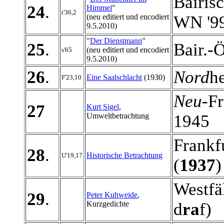
Bairisc
24
.
Himmel
"
t'36,2
(neu editiert und encodiert
WN '9
9.5.2010)
"
Der Dienstmann
"
25
.
Bair.-
(neu editiert und encodiert
s'65
9.5.2010)
26
.
Nord
he
Eine Saalschlacht
(1930)
F'23,10
Neu
-F
27
Kurt Sigel
,
Umweltbetrachtung
1945
Frankf
28
.
Historische Betrachtung
U'19,17
(
1937
)
Westfä
29
.
Peter Kuhweide
,
Kurzgedichte
d
ra
f)