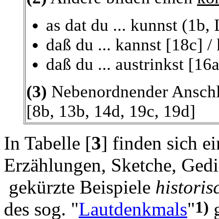
as dat du ... kunnst (1b, 
daß du ... kannst [18c] /
daß du ... austrinkst [16
(3)
Nebenordnender Anschl
[8b, 13b, 14d, 19c, 19d]
In Tabelle [
3
]
finden sich e
Erzählungen, Sketche, Gedi
gekürzte Beispiele
historis
1)
des sog. "
Lautdenkmals
"
g