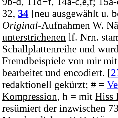
9b-d, 11d+f, 14a-c,e,f; 15a
32,
34
[neu ausgewählt u. b
Original
-Aufnahmen W. Näse
unterstrichenen
lf. Nrn. st
Schallplattenreihe und wur
Fremdbeispiele von mir mi
bearbeitet und encodiert. [
2
redaktionell gekürzt; # =
Ve
Kompression
, h = mit
Hiss 
resümiert der inzwischen 7