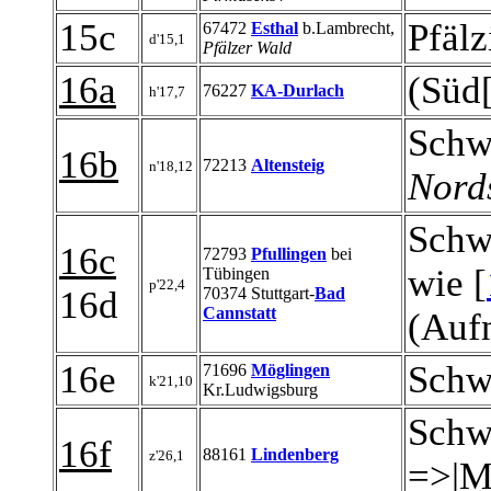
15c
Pfälz
67472
Esthal
b.Lambrecht,
d'15,1
Pfälzer Wald
16a
(Süd[
76227
KA-Durlach
h'17,7
Schw
16b
72213
Altensteig
n'18,12
Nord
Schw
16c
72793
Pfullingen
bei
wie [
Tübingen
p'22,4
16d
70374 Stuttgart-
Bad
Cannstatt
(Auf
16e
Schw
71696
Möglingen
k'21,10
Kr.Ludwigsburg
Schw
16f
88161
Lindenberg
z'26,1
=>|Mi