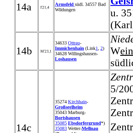
Geis
14a
Armsfeld
südl. 34557 Bad
I'21,4
Wildungen
u. 3
(Karl
Nied
34633
Ottrau
-
14b
W
ei
Immichenhain
(Link
1
,
2
)
M'23,1
34628 Willingshausen-
Loshausen
südl
Zentr
5/20
Zentr
35274
Kirchhain
-
Großseelheim
Zentr
35043 Marburg-
Bortshausen
35085
Ebsdorfergrund
*)
Zentr
14c
35083
Wetter-
Mellnau