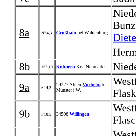
Niede
Bunz
8a
Großhain
bei Waldenburg
N'64,3
Diete
Herm
8b
Niede
Kuhnern
Krs. Neumarkt
J'65,10
Westf
9a
59227 Ahlen-
Vorhelm
b.
z 14,2
Münster i.W.
Flas
Westf
9b
34508
Willingen
F'18,5
Flas
Westf