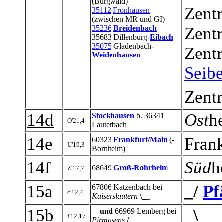
(Burgwald)
Zentr
35112
Fronhausen
(zwischen MR und GI)
Zentr
35236
Breidenbach
35683 Dillenburg-
Eibach
35075
Gladenbach-
Zentr
Weidenhausen
Seibe
Zentr
14d
Ost
h
Stockhausen
b. 36341
O'21,4
Lauterbach
14e
Frank
60323
Frankfurt/Main
(-
U'19,3
Bornheim)
14f
Süd
h
68649
Groß-Rohrheim
Z'17,7
15a
_/
Pf
67806 Katzenbach bei
c'12,4
Kaiserslautern
\_
_
15b
\
12
und
66969 Lemberg bei
f'12,17
Pirmasens
/