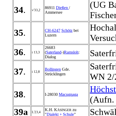
(UG Ba
34
.
86911
Dießen
/
v'33,2
Ammersee
Fische
Hochal
35
.
CH-6247
Schötz
bei
Luzern
Versuc
26683
36
.
Saterfr
(
Saterland
-)
Ramsloh
:
i 13,3
Dialog
Saterf
37
.
Bollingen
Gde.
i 12,8
Strücklingen
WN 2/
Höchst
38
.
I-28030
Macugnaga
(Aufn.
39a
Schwäl
K.H. K
zu
ÄSINGER
L'23,4
"
Dialekt + Schule
"