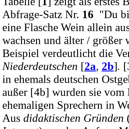
Tabelle [
1
] zeigt als erstes
Abfrage-Satz Nr.
16
"Du bi
eine Flasche Wein allein au
wachsen und älter / größer
Beispiel verdeutlicht die V
Niederdeutschen
[
2a
,
2b
]
.
[
in ehemals deutschen Ostg
außer [4b] wurden sie vom 
ehemaligen Sprechern in W
Aus
didaktischen Gründen