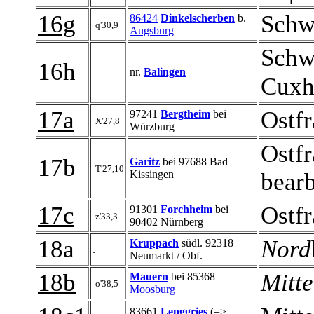
16g
Schw
86424
Dinkelscherben
b.
q'30,9
Augsburg
Schw
16h
nr.
Balingen
Cuxh
17a
Ostfr
97241
Bergtheim
bei
X'27,8
Würzburg
Ostfr
17b
Garitz
bei 97688 Bad
T'27,10
Kissingen
bearb
17c
Ostfr
91301
Forchheim
bei
z'33,3
90402 Nürnberg
18a
Nord
Kruppach
südl. 92318
.
Neumarkt / Obf.
18b
Mitte
Mauern
bei 85368
o'38,5
Moosburg
83661
Lenggries
(=>