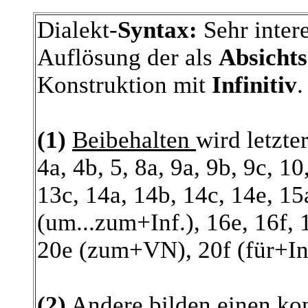
Dialekt-
Syntax:
Sehr intere
Auflösung der als
Absichts
Konstruktion mit
Infinitiv
.
(1)
Beibehalten
wird letzter
4a, 4b, 5, 8a, 9a, 9b, 9c, 10
13c, 14a, 14b, 14c, 14e, 15
(um...zum+Inf.), 16e, 16f,
20e (zum+VN), 20f (für+Inf
(2)
Andere bilden einen
ko