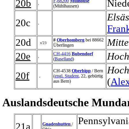
20b
Nied
F-68200
Mulhouse
.
(Mühlhausen)
Elsäs
20c
.
Fran
20d
Mitte
#
Oberhomberg
bei 88662
x'23
Überlingen
20e
Hoc
CH-4416
Bubendorf
.
(
Baselland
)
Hoc
CH-4538
Oberbipp
/ Bern
20f
.
(
engl. Student
, 22, gebürtig
(
Alex
aus Bern)
Auslandsdeutsche Munda
Pennsylvani
21a
Gnadenhutten
/