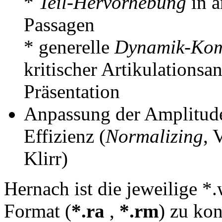
*
Teil-Hervorhebung
in a
Passagen
* generelle
Dynamik-Kom
kritischer Artikulationsa
Präsentation
Anpassung der Amplitud
Effizienz (
Normalizing
, 
Klirr)
Hernach ist die jeweilige *
Format (
*.ra
,
*.rm
) zu kon