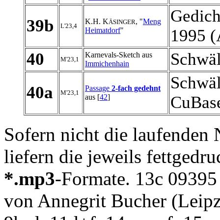
Gedich
39b
K.H. K
, "
Meng
ÄSINGER
L'23,4
Heimatdorf
"
1995 (
40
Schwäl
Karnevals-Sketch aus
M'23,1
Immichenhain
Schwäl
40a
Passage
2-fach gedehnt
M'23,1
aus [
42
]
CuBase
Sofern nicht die laufenden N
liefern die jeweils fettgedr
*.mp3
-Formate. 13c 09395
von Annegrit Bucher (Leipz