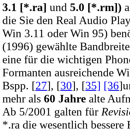
3.1 [*.ra]
und
5.0 [*.rm])
a
die Sie den Real Audio Pla
Win 3.11 oder Win 95) benö
(1996) gewählte Bandbreit
eine für die wichtigen Phon
Formanten ausreichende Wie
Bspp. [
27
], [
30
], [
35]
[36
]u
mehr als
60 Jahre
alte Aufn
Ab 5/2001 galten für
Revis
*.ra die wesentlich bessere