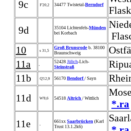
9c
34477 Twistetal-
Berndorf
F'20,2
Flas
Ni
9d
35104 Lichtenfels-
Münden
bei Korbach
Flasc
10
Ostf
Groß Brunsrode
b. 38100
s
31,5
Braunschweig
11a
Ripu
52428
Jülich
-Lich-
.
Steinstraß
11b
Rhei
56170
Bendorf
/ Sayn
Q'12,9
Mosel
11d
54518
Altrich
/ Wittlich
W'8,6
*.ra
Saar
11e
661xx
Saarbrücken
(Karl
.
Trust 13.1.2k6)
*.ra