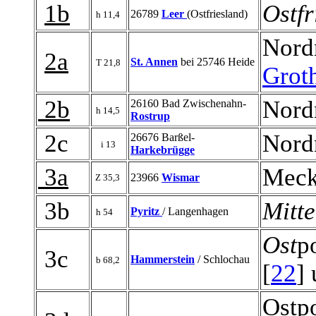
1b
Ostfr
26789
Leer
(Ostfriesland)
h 11,4
Nord
2a
St. Annen
bei 25746 Heide
T 21,8
Grot
2b
Nordn
26160 Bad Zwischenahn-
h 14,5
Rostrup
2c
Nordn
26676 Barßel-
i 13
Harkebrügge
3a
Meck
23966
Wismar
Z 35,3
3b
Mitte
Pyritz
/ Langenhagen
h 54
Ost
p
3c
Hammerstein
/ Schlochau
b 68,2
[
22
] 
Ostp