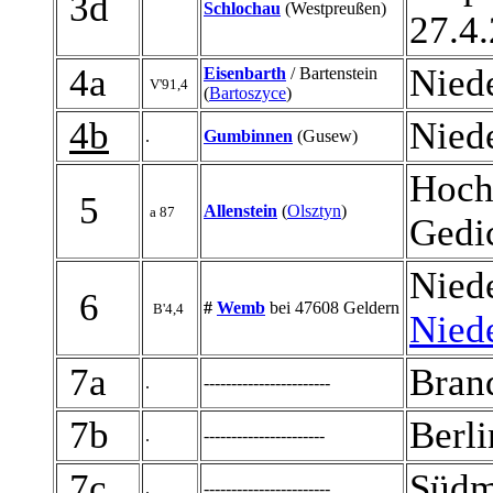
3d
Schlochau
(Westpreußen)
27.4
4a
Niede
Eisenbarth
/ Bartenstein
V'91,4
(
Bartoszyce
)
4b
Niede
.
Gumbinnen
(Gusew)
Hoch
5
Allenstein
(
Olsztyn
)
a 87
Gedi
Niede
6
#
Wemb
bei 47608 Geldern
B'4,4
Nied
7a
Bran
.
-----------------------
7b
Berli
.
----------------------
7c
Südm
.
-----------------------