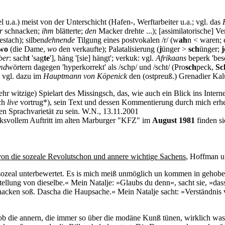
 u.a.) meist von der Unterschicht (Hafen-, Werftarbeiter u.a.; vgl. das
r
schnacken;
ihm
blätterte;
den
Macker drehte ...); [assimilatorische] V
estach); silben
dehnende
Tilgung eines postvokalen /r/ (w
ah
n < waren; 
wo
(die Dame,
wo
den verkaufte); Palatalisierung (
j
ünger >
sch
ünger;
j
ber
: sach
t
'sag
te
'], häng '[sie] hängt'; verkuk: vgl.
Afrikaans
beperk 'besc
md
wörtern dagegen 'hyperkorrekt' als /schp/ und /scht/ (Pro
sch
peck,
Sc
; vgl. dazu im
Hauptmann von Köpenick
den (ostpreuß.) Grenadier Kal
ehr witzige) Spielart des Missingsch, das, wie auch ein Blick ins Inter
uch
live
vortrug*), sein Text und dessen Kommentierung durch mich erhe
hen Sprachvarietät zu sein. W.N., 13.11.2001
cksvollem Auftritt im alten Marburger "KFZ" im
August 1981
finden s
n die sozeale Revolutschon und annere wichtige Sachens
, Hoffman u
mir sozeal unterbewertet. Es is mich meiß unmöglich un kommen in ge
tellung von dieselbe.« Mein Natalje: »Glaubs du denn«, sacht sie, »da
hnacken soß. Dascha die Haupsache.« Mein Natalje sacht: »Verständnis
ob die annern, die immer so über die modäne Kunß tünen, wirklich was