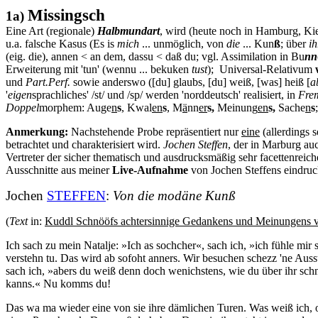
Missingsch
1a)
Eine Art (regionale)
Halbmundart
, wird (heute noch in Hamburg, Kiel
u.a.
falsche Kasus (Es is
mich
... unmöglich, von
die
... Kun
ß
; über
ih
(eig. die), annen < an dem, dassu < daß du; vgl. Assimilation in Bu
nn
Erweiterung mit 'tun' (wennu ... bekuken
tust
); Universal-Relativum
und
Part.Perf.
sowie anderswo ([du] glaubs, [du] weiß, [was] heiß [
a
'
eigen
sprachliches' /st/ und /sp/ werden 'norddeutsch' realisiert, in
Fre
Doppel
morphem: Auge
n
s
, Kwal
en
s
, M
ä
nn
er
s,
Meinung
en
s,
Sache
n
s
Anmerkung:
Nachstehende Probe repräsentiert nur
eine
(allerdings s
betrachtet und charakterisiert wird.
Jochen Steffen
, der in Marburg a
Vertreter der sicher thematisch und ausdrucksmäßig sehr facettenreic
Ausschnitte aus meiner
Live-Aufnahme
von Jochen Steffens eindru
Jochen
STEFFEN
:
Von die modäne Kunß
(
Text
in:
Kuddl Schnööfs achtersinnige Gedankens und Meinungens vo
Ich sach zu mein Natalje: »Ich as sochcher«, sach ich, »ich fühle 
verstehn tu. Das wird ab sofoht anners. Wir besuchen schezz 'ne Auss
sach ich, »abers du weiß denn doch wenichstens, wie du über ihr sc
kanns.« Nu komms du!
Das wa ma wieder eine von sie ihre dämlichen Turen. Was weiß ich, 