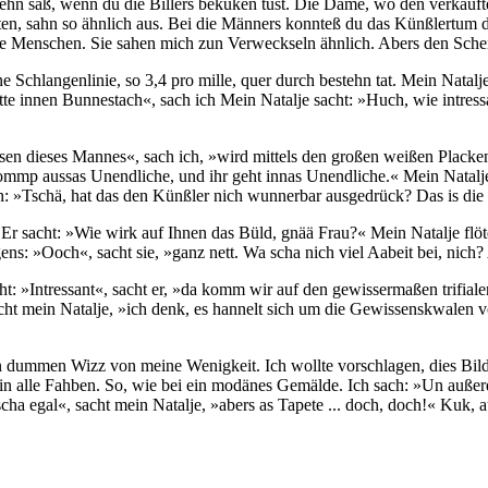
ehn saß, wenn du die Billers bekuken tust. Die Dame, wo den verkauft
ten, sahn so ähnlich aus. Bei die Männers konnteß du das Künßlertum d
 Menschen. Sie sahen mich zun Verweckseln ähnlich. Abers den Schein
Schlangenlinie, so 3,4 pro mille, quer durch bestehn tat. Mein Natalje
e innen Bunnestach«, sach ich Mein Natalje sacht: »Huch, wie intress
en dieses Mannes«, sach ich, »wird mittels den großen weißen Placken
kommp aussas Unendliche, und ihr geht innas Unendliche.« Mein Natalje
: »Tschä, hat das den Künßler nich wunnerbar ausgedrück? Das is di
 sacht: »Wie wirk auf Ihnen das Büld, gnää Frau?« Mein Natalje flöte
s: »Ooch«, sacht sie, »ganz nett. Wa scha nich viel Aabeit bei, nich?
 »Intressant«, sacht er, »da komm wir auf den gewissermaßen trifialen
acht mein Natalje, »ich denk, es hannelt sich um die Gewissenskwalen 
n dummen Wizz von meine Wenigkeit. Ich wollte vorschlagen, dies Bild 
n alle Fahben. So, wie bei ein modänes Gemälde. Ich sach: »Un außerd
scha egal«, sacht mein Natalje, »abers as Tapete ... doch, doch!« Kuk