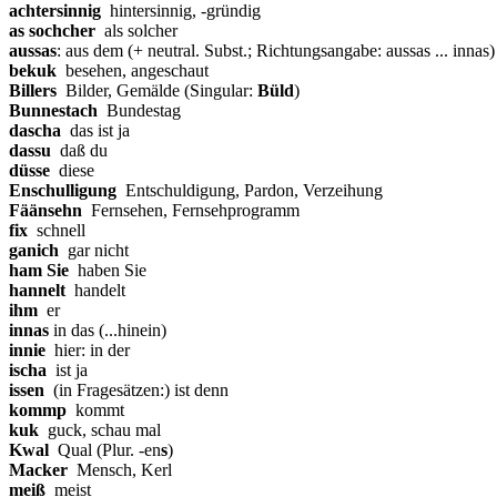
achtersinnig
hintersinnig, -gründig
as sochcher
als solcher
aussas
: aus dem (+ neutral. Subst.; Richtungsangabe: aussas ... innas)
bekuk
besehen, angeschaut
Billers
Bilder, Gemälde (Singular:
Büld
)
Bunnestach
Bundestag
dascha
das ist ja
dassu
daß du
düsse
diese
Enschulligung
Entschuldigung, Pardon, Verzeihung
Fäänsehn
Fernsehen, Fernsehprogramm
fix
schnell
ganich
gar nicht
ham Sie
haben Sie
hannelt
handelt
ihm
er
innas
in das (...hinein)
innie
hier: in der
ischa
ist ja
issen
(in Fragesätzen:) ist denn
kommp
kommt
kuk
guck, schau mal
Kwal
Qual (Plur. -en
s
)
Macker
Mensch, Kerl
meiß
meist