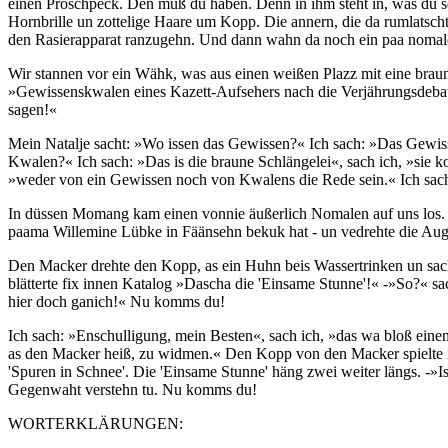
einen Proschpeck. Den muß du haben. Denn in ihm steht in, was du s
Hornbrille un zottelige Haare um Kopp. Die annern, die da rumlatsch
den Rasierapparat ranzugehn. Und dann wahn da noch ein paa nomale
Wir stannen vor ein Wähk, was aus einen weißen Plazz mit eine braune 
»Gewissenskwalen eines Kazett-Aufsehers nach die Verjährungsdebatt
sagen!«
Mein Natalje sacht: »Wo issen das Gewissen?« Ich sach: »Das Gewiss
Kwalen?« Ich sach: »Das is die braune Schlängelei«, sach ich, »sie 
»weder von ein Gewissen noch von Kwalens die Rede sein.« Ich sach
In düssen Momang kam einen vonnie äußerlich Nomalen auf uns los. Er
paama Willemine Lübke in Fäänsehn bekuk hat - un vedrehte die Augen
Den Macker drehte den Kopp, as ein Huhn beis Wassertrinken un sacht:
blätterte fix innen Katalog »Dascha die 'Einsame Stunne'!« -»So?« s
hier doch ganich!« Nu komms du!
Ich sach: »Enschulligung, mein Besten«, sach ich, »das wa bloß eine
as den Macker heiß, zu widmen.« Den Kopp von den Macker spielte i
'Spuren in Schnee'. Die 'Einsame Stunne' häng zwei weiter längs. -»I
Gegenwaht verstehn tu. Nu komms du!
WORTERKLÄRUNGEN: