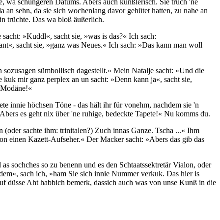
e, wa schüngeren Datums. Abers auch künßlerisch. Sie truch 'ne
a an sehn, da sie sich wochenlang davor gehütet hatten, zu nahe an
 trüchte. Das wa bloß äußerlich.
 sacht: »Kuddl«, sacht sie, »was is das?« Ich sach:
ant«, sacht sie, »ganz was Neues.« Ich sach: »Das kann man woll
 sozusagen sümbollisch dagestellt.« Mein Natalje sacht: »Und die
 kuk mir ganz perplex an un sacht: »Denn kann ja«, sacht sie,
e Modäne!«
te innie höchsen Töne - das hält ihr für vonehm, nachdem sie 'n
 Abers es geht nix über 'ne ruhige, bedeckte Tapete!« Nu komms du.
 (oder sachte ihm: trinitalen?) Zuch innas Ganze. Tscha ...« Ihm
von einen Kazett-Aufseher.« Der Macker sacht: »Abers das gib das
as sochches so zu benenn und es den Schtaatssektretär Vialon, oder
em«, sach ich, »ham Sie sich innie Nummer verkuk. Das hier is
, auf düsse Aht habbich bemerk, dassich auch was von unse Kunß in die