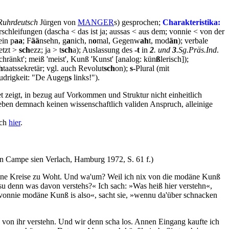
Ruhrdeutsch
Jürgen von
MANGER
s) gesprochen;
Charakteristika:
erschleifungen (dascha < das ist ja; aussas < aus dem; vonnie < von der
ein p
aa
; F
ää
nsehn, g
a
nich, n
o
mal, Gegenw
ah
t, mod
än
); verbale
etzt >
sch
ezz; ja > t
sch
a); Auslassung des
-t
in
2
. und
3
.Sg.Präs.Ind
.
hränkt'; meiß 'meist', Kunß 'Kunst' [analog: kün
ß
lerisch]);
h
taatssekretär; vgl. auch Revolut
sch
on);
s-
Plural (mit
udrigkeit: "De Auge
n
s
links!").
net zeigt, in bezug auf Vorkommen und Struktur nicht einheitlich
ben demnach keinen wissenschaftlich validen Anspruch, alleinige
ich
hier
.
n Campe sien Verlach, Hamburg 1972, S. 61 f.)
hobene Kreise zu Woht. Und wa'um? Weil ich nix von die modäne Kunß
ssu denn was davon verstehs?« Ich sach: »Was heiß hier verstehn«,
 vonnie modäne Kunß is also«, sacht sie, »wennu da'über schnacken
 von ihr verstehn. Und wir denn scha los. Annen Eingang kaufte ich